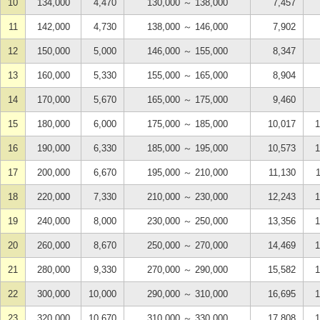
10
134,000
4,470
130,000 ～ 138,000
7,457
11
142,000
4,730
138,000 ～ 146,000
7,902
12
150,000
5,000
146,000 ～ 155,000
8,347
13
160,000
5,330
155,000 ～ 165,000
8,904
14
170,000
5,670
165,000 ～ 175,000
9,460
15
180,000
6,000
175,000 ～ 185,000
10,017
1
16
190,000
6,330
185,000 ～ 195,000
10,573
1
17
200,000
6,670
195,000 ～ 210,000
11,130
18
220,000
7,330
210,000 ～ 230,000
12,243
1
19
240,000
8,000
230,000 ～ 250,000
13,356
1
20
260,000
8,670
250,000 ～ 270,000
14,469
1
21
280,000
9,330
270,000 ～ 290,000
15,582
1
22
300,000
10,000
290,000 ～ 310,000
16,695
1
23
320,000
10,670
310,000 ～ 330,000
17,808
1