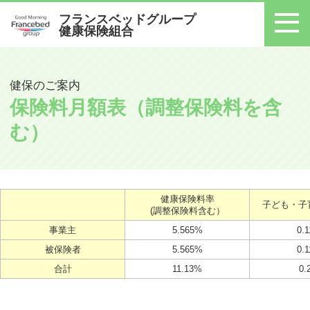
フランスベッドグループ
健康保険組合
メニュー
健保のご案内
保険料月額表（調整保険料を含
む）
健康保険料率
子ども・子
(調整保険料含む）
事業主
5.565%
0.
被保険者
5.565%
0.
合計
11.13%
0.