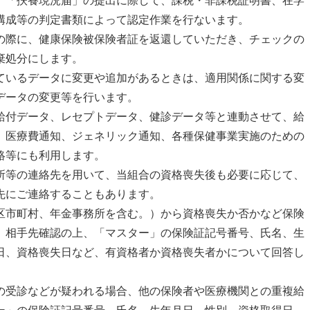
、「扶養現況届」の提出に際して、課税・非課税証明書、在学
構成等の判定書類によって認定作業を行ないます。
の際に、健康保険被保険者証を返還していただき、チェックの
棄処分にします。
ているデータに変更や追加があるときは、適用関係に関する変
データの変更等を行います。
給付データ、レセプトデータ、健診データ等と連動させて、給
、医療費通知、ジェネリック通知、各種保健事業実施のための
絡等にも利用します。
所等の連絡先を用いて、当組合の資格喪失後も必要に応じて、
先にご連絡することもあります。
区市町村、年金事務所を含む。）から資格喪失か否かなど保険
、相手先確認の上、「マスター」の保険証記号番号、氏名、生
日、資格喪失日など、有資格者か資格喪失者かについて回答し
の受診などが疑われる場合、他の保険者や医療機関との重複給