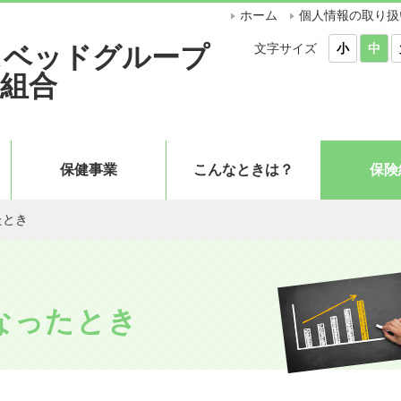
ホーム
個人情報の取り扱
文字サイズ
スベッドグループ
小
中
組合
保健事業
こんなときは？
保険
たとき
なったとき