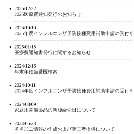
2025/12/22
2025医療費通知発行のお知らせ
2025/10/10
2025年度インフルエンザ予防接種費用補助申請の受付
2025/01/15
医療費通知書発行に関するお知らせ
2024/12/16
年末年始当番医検索
2024/10/11
2024年度インフルエンザ予防接種費用補助申請の受付
2024/08/09
家庭用常備薬品の斡旋締切日について
2024/05/23
匿名加工情報の作成および第三者提供について