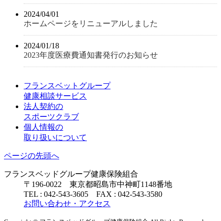
2024/04/01
ホームページをリニューアルしました
2024/01/18
2023年度医療費通知書発行のお知らせ
フランスベットグループ
健康相談サービス
法人契約の
スポーツクラブ
個人情報の
取り扱いについて
ページの先頭へ
フランスベッドグループ健康保険組合
〒196-0022 東京都昭島市中神町1148番地
TEL : 042-543-3605 FAX : 042-543-3580
お問い合わせ・アクセス