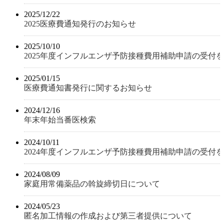
2025/12/22
2025医療費通知発行のお知らせ
2025/10/10
2025年度インフルエンザ予防接種費用補助申請の受付
2025/01/15
医療費通知書発行に関するお知らせ
2024/12/16
年末年始当番医検索
2024/10/11
2024年度インフルエンザ予防接種費用補助申請の受付
2024/08/09
家庭用常備薬品の斡旋締切日について
2024/05/23
匿名加工情報の作成および第三者提供について